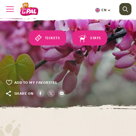
EN
TICKETS
STAYS
ADD TO MY FAVORITES
SHARE ON