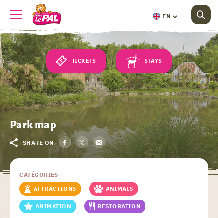
EN
TICKETS
STAYS
Park map
SHARE ON
CATÉGORIES
ATTRACTIONS
ANIMALS
ANIMATION
RESTORATION