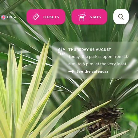
TICKETS
STAYS
EN
THURSDAY 06 AUGUST
Today, the park is open from 10
a.m. to 6 p.m. at the very least
See the calendar