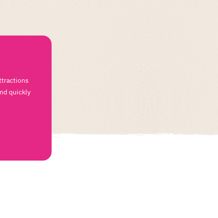
ttractions
and quickly