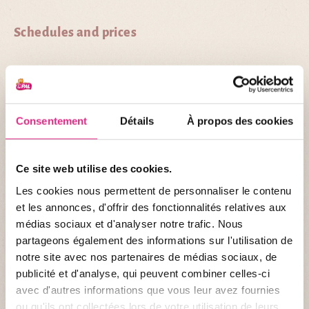
Schedules and prices
When is the park open?
Consentement
Détails
À propos des cookies
What are the park's schedules?
What are the opening hours of the ticket offices?
Ce site web utilise des cookies.
Les cookies nous permettent de personnaliser le contenu
What are the timetables of the attractions?
et les annonces, d'offrir des fonctionnalités relatives aux
médias sociaux et d'analyser notre trafic. Nous
partageons également des informations sur l'utilisation de
notre site avec nos partenaires de médias sociaux, de
publicité et d'analyse, qui peuvent combiner celles-ci
Discover the application
avec d'autres informations que vous leur avez fournies
ou qu'ils ont collectées lors de votre utilisation de leurs
To take full advantage of your visit,