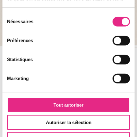
access waiting times for attractions
services.
and restaurants, create alerts to
Sélection
attend your favorite events and
Nécessaires
du
quickly take possession of the places
consentement
thanks to the interactive map.
Préférences
I DISCOVER
Statistiques
Marketing
Stay informed with Swati...
Receive the park news newsletter sent by our favorite suricate.
Tout autoriser
I'M SUBSCRIBING TO THE NEWSLETTER
Autoriser la sélection
... and follow his adventures on